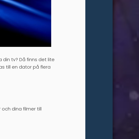
din tv? Då finns det lite
 till en dator på flera
och dina filmer till