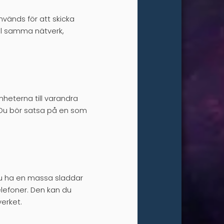
nvänds för att skicka
till samma nätverk,
heterna till varandra
 Du bör satsa på en som
du ha en massa sladdar
lefoner. Den kan du
verket.