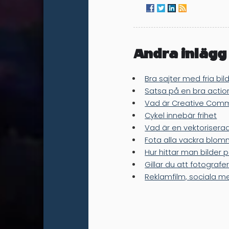
Andra inlägg
Bra sajter med fria bil
Satsa på en bra acti
Vad är Creative Com
Cykel innebär frihet
Vad är en vektoriserad
Fota alla vackra blom
Hur hittar man bilder p
Gillar du att fotografe
Reklamfilm, sociala me