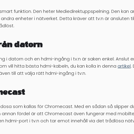
 smart funktion. Den heter Mediedirektuppspelning. Den kan a
ill andra enheter i nätverket. Detta kräver att tv:n är ansluten 
ådlöst.
rån datorn
i datorn och en hdmi-ingång i tv:n är saken enkel: Anslut en
m vill hitta bästa hdmi-kabeln, du kan kolla in denna
artikel
.
en till att välja rätt hdmi-ingång i tv:n.
mecast
 dosa som kallas för Chromecast. Med en sådan så slipper 
En annan fördel är att Chromecast även fungerar med mobilte
en hdmi-port i tv:n och tar emot innehåll via det trådlösa nät