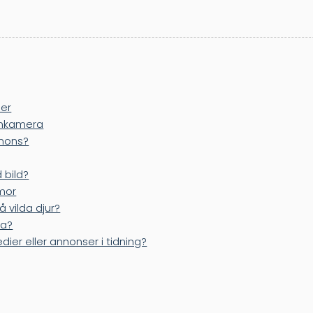
der
onkamera
mons?
 bild?
mor
å vilda djur?
ra?
dier eller annonser i tidning?